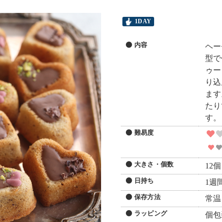
1DAY
内容
ヘー
型で
ゥー
り込
ます
たり
す。
難易度
大きさ・個数
12個
日持ち
1週
保存方法
常温
ラッピング
個包