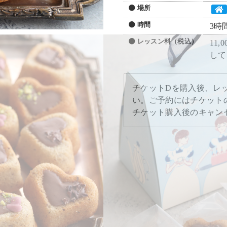
場所
時間
3時
レッスン料（税込）
11
して
チケットDを購入後、レ
い。ご予約にはチケット
チケット購入後のキャン