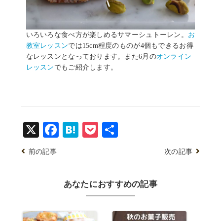
いろいろな食べ方が楽しめるサマーシュトーレン。
お
教室レッスン
では15cm程度のものが4個もできるお得
なレッスンとなっております。また6月の
オンライン
レッスン
でもご紹介します。
X
Facebook
Hatena
Pocket
共
有
前の記事
次の記事
あなたにおすすめの記事