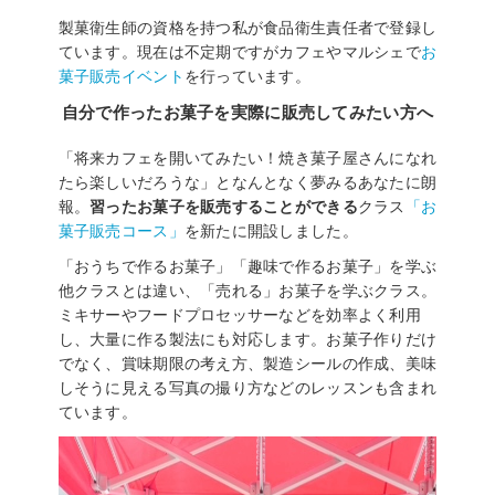
製菓衛生師の資格を持つ私が食品衛生責任者で登録し
ています。現在は不定期ですがカフェやマルシェで
お
菓子販売イベント
を行っています。
自分で作ったお菓子を実際に販売してみたい方へ
「将来カフェを開いてみたい！焼き菓子屋さんになれ
たら楽しいだろうな」となんとなく夢みるあなたに朗
報。
習ったお菓子を販売することができる
クラス
「お
菓子販売コース」
を新たに開設しました。
「おうちで作るお菓子」「趣味で作るお菓子」を学ぶ
他クラスとは違い、「売れる」お菓子を学ぶクラス。
ミキサーやフードプロセッサーなどを効率よく利用
し、大量に作る製法にも対応します。お菓子作りだけ
でなく、賞味期限の考え方、製造シールの作成、美味
しそうに見える写真の撮り方などのレッスンも含まれ
ています。