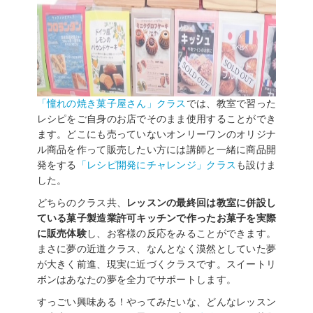
「憧れの焼き菓子屋さん」クラス
では、教室で習った
レシピをご自身のお店でそのまま使用することができ
ます。どこにも売っていないオンリーワンのオリジナ
ル商品を作って販売したい方には講師と一緒に商品開
発をする
「レシピ開発にチャレンジ」クラス
も設けま
した。
どちらのクラス共、
レッスンの最終回は教室に併設し
ている菓子製造業許可キッチンで作ったお菓子を実際
に販売体験
し、お客様の反応をみることができます。
まさに夢の近道クラス、なんとなく漠然としていた夢
が大きく前進、現実に近づくクラスです。スイートリ
ボンはあなたの夢を全力でサポートします。
すっごい興味ある！やってみたいな、どんなレッスン