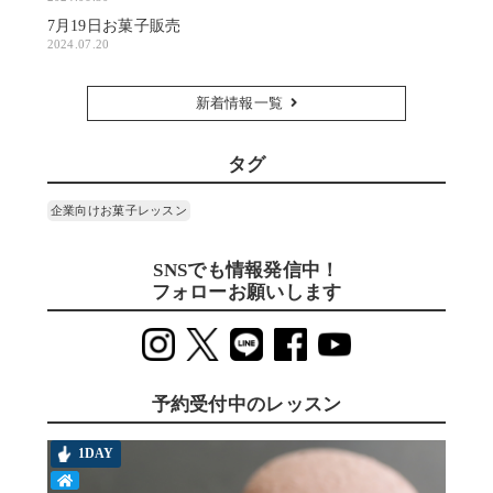
7月19日お菓子販売
2024.07.20
新着情報一覧
タグ
企業向けお菓子レッスン
SNSでも情報発信中！
フォローお願いします
予約受付中のレッスン
1DAY
T