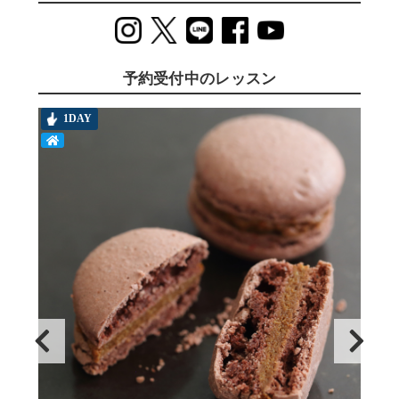
予約受付中のレッスン
1DAY
T