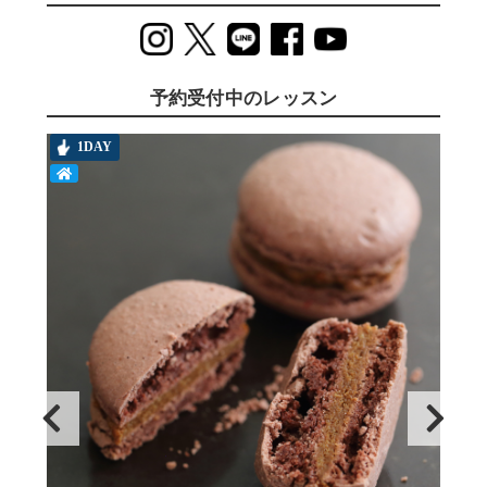
予約受付中のレッスン
1DAY
T